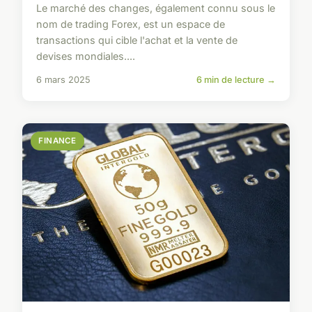
Le marché des changes, également connu sous le
nom de trading Forex, est un espace de
transactions qui cible l'achat et la vente de
devises mondiales....
6 mars 2025
6 min de lecture →
FINANCE