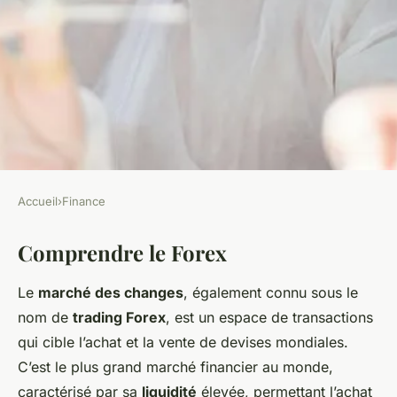
Accueil
›
Finance
FINANCE
Comprendre le Forex
Réussir ses premières
transactions sur le Forex
Le
marché des changes
, également connu sous le
nom de
trading Forex
, est un espace de transactions
admin
•
6 mars 2025
•
6 min de lecture
qui cible l’achat et la vente de devises mondiales.
C’est le plus grand marché financier au monde,
caractérisé par sa
liquidité
élevée, permettant l’achat