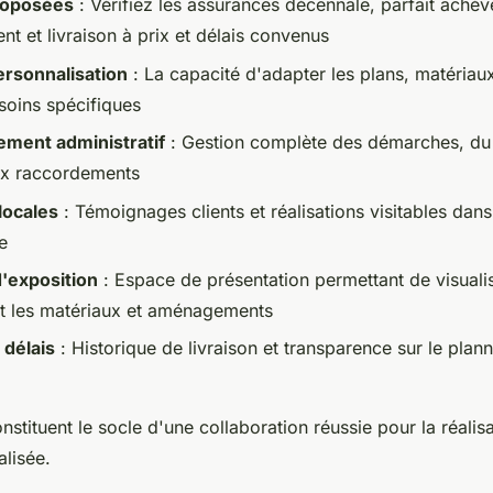
roposées
: Vérifiez les assurances décennale, parfait achè
t et livraison à prix et délais convenus
ersonnalisation
: La capacité d'adapter les plans, matériaux 
soins spécifiques
ent administratif
: Gestion complète des démarches, du
ux raccordements
locales
: Témoignages clients et réalisations visitables dans
e
exposition
: Espace de présentation permettant de visuali
t les matériaux et aménagements
 délais
: Historique de livraison et transparence sur le plan
stituent le socle d'une collaboration réussie pour la réalis
lisée.