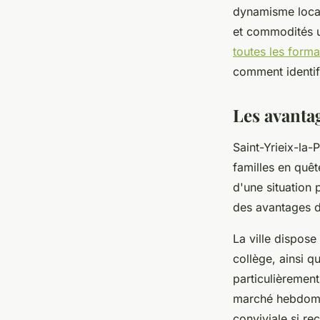
accompagnement
dynamisme local
et commodités u
admin
•
21 février 2026
•
8 min de lecture
toutes les forma
comment identif
Les avanta
Saint-Yrieix-la-
familles en quê
d'une situation 
des avantages d
La ville dispose
collège, ainsi 
particulièrement
marché hebdomada
conviviale si re