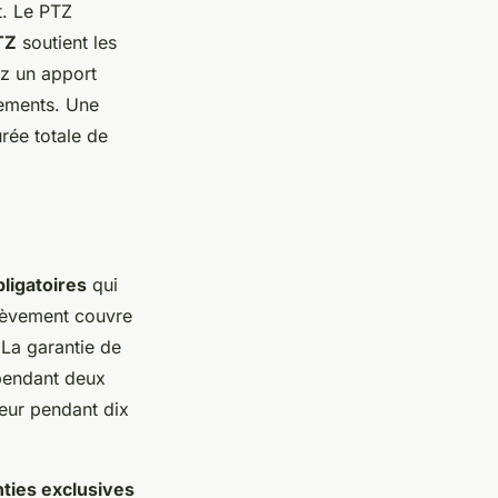
t. Le PTZ
TZ
soutient les
ez un apport
sements. Une
rée totale de
bligatoires
qui
chèvement couvre
 La garantie de
pendant deux
teur pendant dix
ties exclusives