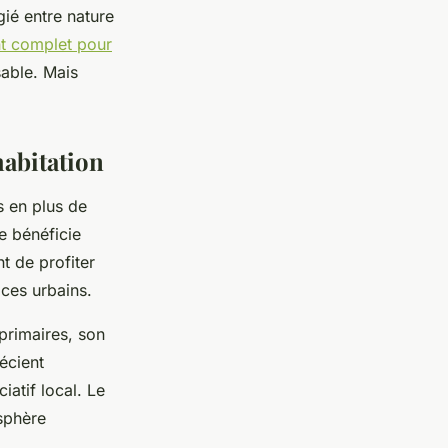
ié entre nature
 complet pour
able. Mais
habitation
s en plus de
e bénéficie
t de profiter
ces urbains.
primaires, son
écient
iatif local. Le
osphère