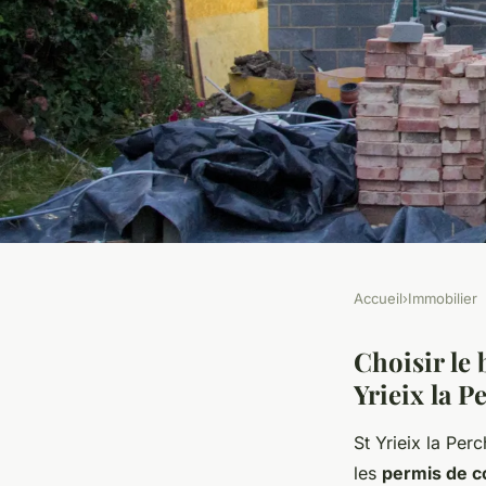
Accueil
›
Immobilier
IMMOBILIER
Construire à St Yriei
Choisir le 
Yrieix la P
maisons personnalis
St Yrieix la Per
les
permis de c