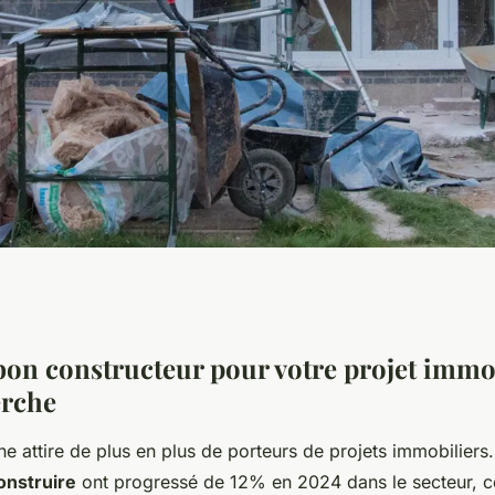
x la Perche :
bon constructeur pour votre projet immob
erche
ées et
che attire de plus en plus de porteurs de projets immobiliers
onstruire
ont progressé de 12% en 2024 dans le secteur, c