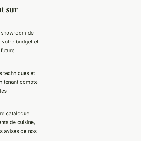
t sur
e showroom de
 votre budget et
 future
es techniques et
en tenant compte
les
tre catalogue
nts de cuisine,
ls avisés de nos