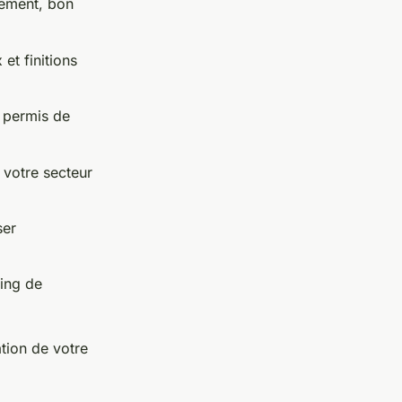
vement, bon
et finitions
 permis de
 votre secteur
ser
ning de
ation de votre