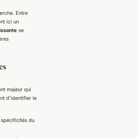
erche. Entre
nt ici un
oissante
se
ères
es
ent majeur qui
t d'identifier le
spécificités du