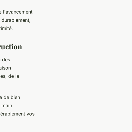
de l'avancement
 durablement,
imité.
ruction
c des
aison
es, de la
e de bien
 main
idérablement vos