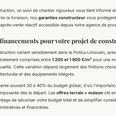
ruction, un suivi de chantier rigoureux vous tient informé 
ès la livraison, nos
garanties constructeur
vous protègent
 après-vente réactif accessible depuis notre agence de prox
 financements pour votre projet de const
struction varient sensiblement dans le Poitou-Limousin, ave
éralement comprises entre
1 200 et 1 800 €/m²
pour une m
qualité. Cette variation dépend largement des finitions choisi
itecturale et des équipements intégrés.
ésente souvent 30 à 40% du budget global, d'où l'importanc
omposante dès le départ. Les
offres terrain + maison
clé en
ntage de sécuriser votre budget total et de simplifier cons
stratives et financières.