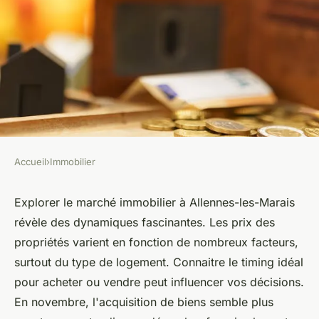
Accueil
›
Immobilier
IMMOBILIER
Les clés du marché immobilier
Explorer le marché immobilier à Allennes-les-Marais
révèle des dynamiques fascinantes. Les prix des
à allennes-les-marais
propriétés varient en fonction de nombreux facteurs,
surtout du type de logement. Connaitre le timing idéal
admin
•
27 mars 2025
•
4 min de lecture
pour acheter ou vendre peut influencer vos décisions.
En novembre, l'acquisition de biens semble plus