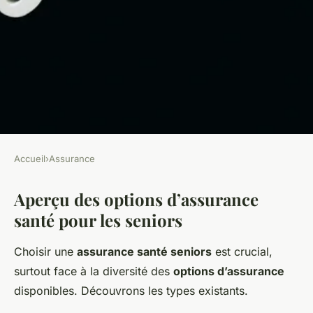
Accueil
›
Assurance
ASSURANCE
Aperçu des options d’assurance
Vision future: La prévoyance
santé pour les seniors
santé pour les seniors
Choisir une
assurance santé seniors
est crucial,
admin
•
2 mars 2025
•
7 min de lecture
surtout face à la diversité des
options d’assurance
disponibles. Découvrons les types existants.