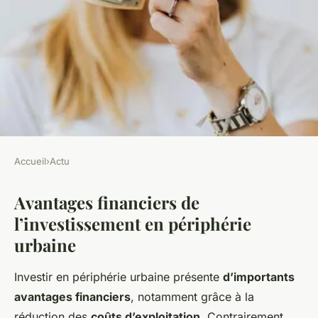
Accueil
›
Actu
ACTU
Avantages financiers de
Explorez les atouts inattendus
l’investissement en périphérie
de l'investissement dans un
urbaine
commerce en périphérie
urbaine.
Investir en périphérie urbaine présente
d’importants
avantages financiers
, notamment grâce à la
admin
•
23 mars 2025
•
5 min de lecture
réduction des
coûts d’exploitation
. Contrairement